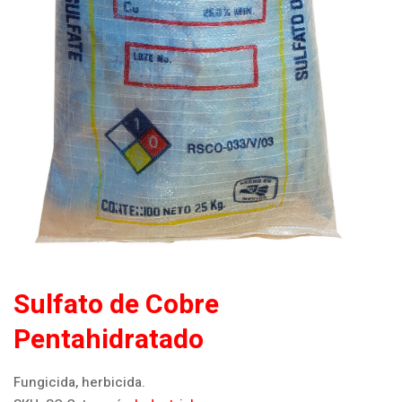
INICIO
¿QUIENES SOMOS?
PRODUCTOS
CONTACTO
Sulfato de Cobre
Pentahidratado
Fungicida, herbicida.