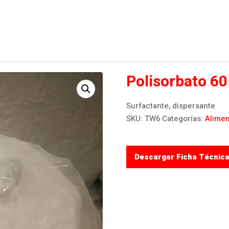
Polisorbato 60
Surfactante, dispersante
SKU:
TW6
Categorías:
Alimen
Descargar Ficha Técnic