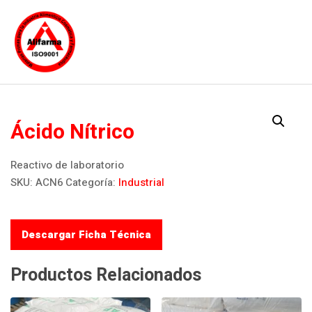
Ácido Nítrico
Ácido Nítrico
Reactivo de laboratorio
SKU:
ACN6
Categoría:
Industrial
Descargar Ficha Técnica
Productos Relacionados
INICIO
¿QUIENES SOMOS?