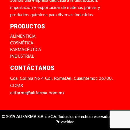
Somos una empresa dedicada a la distribución,
importación y exportación de materias primas y
productos químicos para diversas industrias.
PRODUCTOS
ALIMENTICIA
COSMÉTICA
FARMACÉUTICA
INDUSTRIAL
CONTÁCTANOS
Cda. Colima No 4 Col. RomaDel. Cuauhtémoc 06700,
CDMX
alifarma@alifarma.com.mx
© 2019 ALIFARMA S.A. de C.V. Todos los derechos reservados |
Aviso de
Privacidad